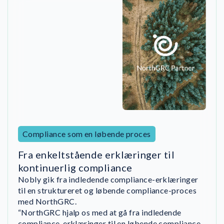
Compliance som en løbende proces
Fra enkeltstående erklæringer til
kontinuerlig compliance
“NorthGRC støttede os gennem hele
implementeringen af ISO 27001 og fortsætter med
Nobly gik fra indledende compliance-erklæringer
at støtte os i at drive vores ISMS på en struktureret
til en struktureret og løbende compliance-proces
og standardoverensstemmende måde. Platformen
med NorthGRC.
hjælper os med at sikre, at vores ISMS-processer er
“NorthGRC hjalp os med at gå fra indledende
effektive i den daglige drift, og at vi opretholder
compliance-erklæringer til en løbende compliance-