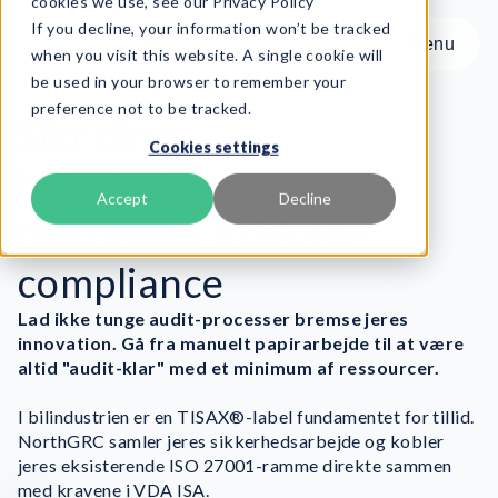
cookies we use, see our Privacy Policy
If you decline, your information won’t be tracked
Menu
Menu
when you visit this website. A single cookie will
be used in your browser to remember your
preference not to be tracked.
Produkt
Sikr dine
Cookies settings
Frameworks
bilindustrikontrakter
Services
Accept
Decline
med enkel TISAX®-
Ressourcer
Om os
compliance
Lad ikke tunge audit-processer bremse jeres
Book Demo
innovation. Gå fra manuelt papirarbejde til at være
altid "audit-klar" med et minimum af ressourcer.
I bilindustrien er en TISAX®-label fundamentet for tillid.
NorthGRC samler jeres sikkerhedsarbejde og kobler
jeres eksisterende ISO 27001-ramme direkte sammen
med kravene i VDA ISA.