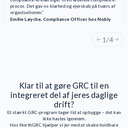
langsigtet overholdelse af standarden.”
proces. Det gav os klarhed og ejerskab på tværs af
organisationen.”
Emilie Løyche, Compliance Officer hos Nobly
1/4
Klar til at gøre GRC til en
integreret del af jeres daglige
drift?
Et stærkt GRC-program tager tid at opbygge – det kan
ikke hastes igennem.
Hos NorthGRC hjælper vi jer med at skabe holdbare