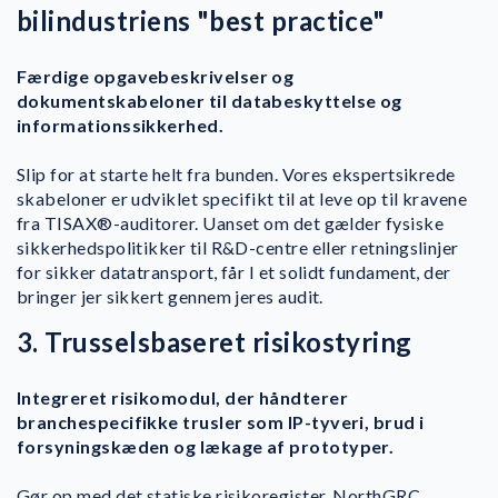
bilindustriens "best practice"
Færdige opgavebeskrivelser og
dokumentskabeloner til databeskyttelse og
informationssikkerhed.
Slip for at starte helt fra bunden. Vores ekspertsikrede
skabeloner er udviklet specifikt til at leve op til kravene
fra TISAX®-auditorer. Uanset om det gælder fysiske
sikkerhedspolitikker til R&D-centre eller retningslinjer
for sikker datatransport, får I et solidt fundament, der
bringer jer sikkert gennem jeres audit.
3. Trusselsbaseret risikostyring
Integreret risikomodul, der håndterer
branchespecifikke trusler som IP-tyveri, brud i
forsyningskæden og lækage af prototyper.
Gør op med det statiske risikoregister. NorthGRC