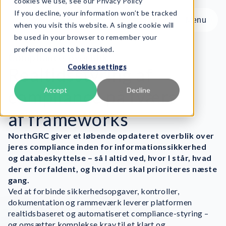
cookies we use, see our Privacy Policy
If you decline, your information won’t be tracked
Menu
Menu
when you visit this website. A single cookie will
be used in your browser to remember your
preference not to be tracked.
Produkt
Compliance-overblik
Cookies settings
Frameworks
Realtidsstyring af
Services
compliance på tværs
Accept
Decline
Ressourcer
af frameworks
Om os
NorthGRC giver et løbende opdateret overblik over
Book Demo
jeres compliance inden for informationssikkerhed
og databeskyttelse – så I altid ved, hvor I står, hvad
der er forfaldent, og hvad der skal prioriteres næste
gang.
Ved at forbinde sikkerhedsopgaver, kontroller,
dokumentation og rammeværk leverer platformen
realtidsbaseret og automatiseret compliance-styring –
og omsætter komplekse krav til et klart og