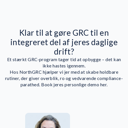
Opgave- og projektplanlægning
(Årshjul):
Risikostyring:
Klar til at gøre GRC til en
integreret del af jeres daglige
Leverandør- og tredjepartsstyring:
drift?
Et stærkt GRC-program tager tid at opbygge – det kan
ikke hastes igennem.
Hændelseshåndtering:
Hos NorthGRC hjælper vi jer med at skabe holdbare
rutiner, der giver overblik, ro og vedvarende compliance-
parathed. Book jeres personlige demo her.
Awareness:
Eksekver awareness-
kampagner med fuld styring og opfølgning
og dokumentér viden og adfærd.
Dokumentbibliotek & skabeloner: