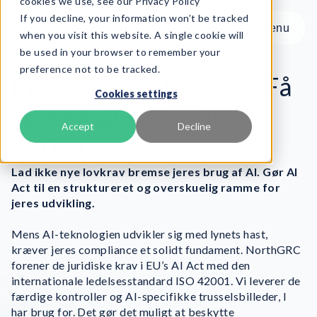
cookies we use, see our Privacy Policy
If you decline, your information won’t be tracked
Menu
Menu
when you visit this website. A single cookie will
be used in your browser to remember your
preference not to be tracked.
Produkt
Innovér med tryghed: Få
Cookies settings
Frameworks
styr på AI Act og ISO
Services
Accept
Decline
42001
Ressourcer
Om os
Lad ikke nye lovkrav bremse jeres brug af AI. Gør AI
Act til en struktureret og overskuelig ramme for
jeres udvikling.
Book Demo
Mens AI-teknologien udvikler sig med lynets hast,
kræver jeres compliance et solidt fundament. NorthGRC
forener de juridiske krav i EU’s AI Act med den
internationale ledelsesstandard ISO 42001. Vi leverer de
færdige kontroller og AI-specifikke trusselsbilleder, I
har brug for. Det gør det muligt at beskytte