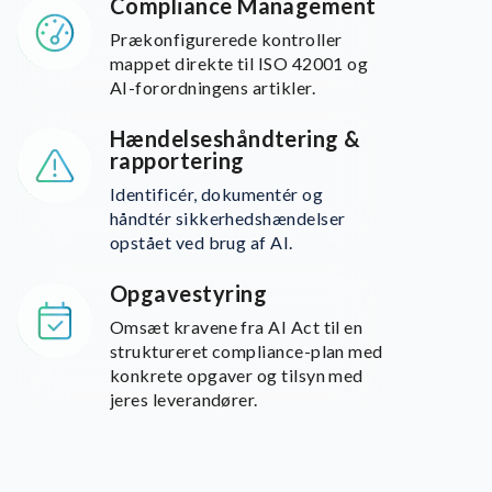
Compliance Management
Prækonfigurerede kontroller
mappet direkte til ISO 42001 og
AI-forordningens artikler.
Hændelseshåndtering &
rapportering
Identificér, dokumentér og
håndtér sikkerhedshændelser
opstået ved brug af AI.
Opgavestyring
Omsæt kravene fra AI Act til en
struktureret compliance-plan med
konkrete opgaver og tilsyn med
jeres leverandører.