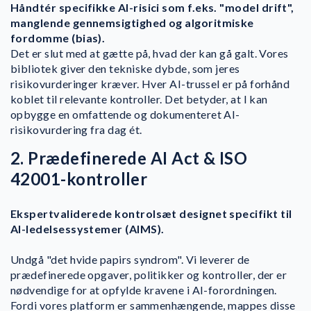
Håndtér specifikke AI-risici som f.eks. "model drift",
manglende gennemsigtighed og algoritmiske
fordomme (bias).
Det er slut med at gætte på, hvad der kan gå galt. Vores
bibliotek giver den tekniske dybde, som jeres
risikovurderinger kræver. Hver AI-trussel er på forhånd
koblet til relevante kontroller. Det betyder, at I kan
opbygge en omfattende og dokumenteret AI-
risikovurdering fra dag ét.
2. Prædefinerede AI Act & ISO
42001-kontroller
Ekspertvaliderede kontrolsæt designet specifikt til
AI-ledelsessystemer (AIMS).
Undgå "det hvide papirs syndrom". Vi leverer de
prædefinerede opgaver, politikker og kontroller, der er
nødvendige for at opfylde kravene i AI-forordningen.
Fordi vores platform er sammenhængende, mappes disse