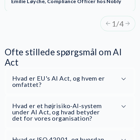
Officer hos A&T Solution GmbH
Emilie Løyche, Compliance Officer hos Nobly
1/4
Ofte stillede spørgsmål om AI
Act
Hvad er EU's AI Act, og hvem er
omfattet?
Hvad er et højrisiko-AI-system
under AI Act, og hvad betyder
det for vores organisation?
Hvad er ISO 42001, og hvordan