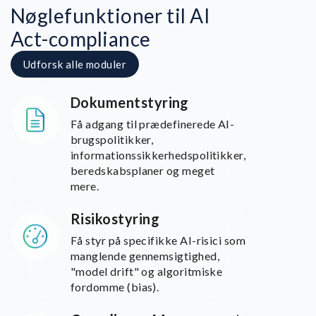
Nøglefunktioner til AI
Act-compliance
Udforsk alle moduler
Dokumentstyring
Få adgang til prædefinerede AI-
brugspolitikker,
informationssikkerhedspolitikker,
beredskabsplaner og meget
mere.
Risikostyring
Få styr på specifikke AI-risici som
manglende gennemsigtighed,
"model drift" og algoritmiske
fordomme (bias).