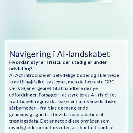
Navigering i AI-landskabet
Hvordan styrer I risici, der stadig er under
udvikling?
AI Act introducerer betydelige bøder og skærpede
krav til højrisiko-systemer, men de færreste GRC-
værktøjer er gearet til at håndtere de nye
udfordringer. Forsøger I at styre jeres AI-risici i et
traditionelt regneark, risikerer I at overse kritiske
sårbarheder – fra bias og manglende
gennemsigtighed til bevidst manipulation af
træningsdata. Det er netop disse områder, som
myndighederne nu forventer, at I har fuld kontrol