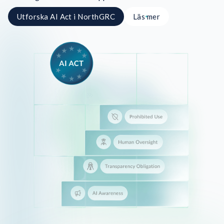
Utforska AI Act i NorthGRC
Läs mer