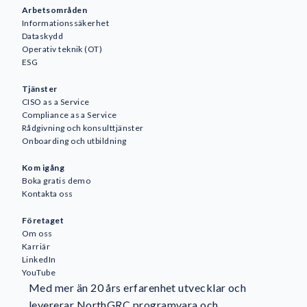
Arbetsområden
Informationssäkerhet
Dataskydd
Operativ teknik (OT)
ESG
Tjänster
CISO as a Service
Compliance as a Service
Rådgivning och konsulttjänster
Onboarding och utbildning
Kom igång
Boka gratis demo
Kontakta oss
Företaget
Om oss
Karriär
LinkedIn
YouTube
Med mer än 20 års erfarenhet utvecklar och
levererar NorthGRC programvara och