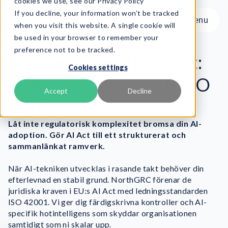
cookies we use, see our Privacy Policy
If you decline, your information won’t be tracked
Menu
Menu
when you visit this website. A single cookie will
be used in your browser to remember your
preference not to be tracked.
Produkt
Innovera med trygghet:
Cookies settings
Ramverk
Bemästra AI Act och ISO
Tjänster
Accept
Decline
42001
Resurser
Om oss
Låt inte regulatorisk komplexitet bromsa din AI-
adoption. Gör AI Act till ett strukturerat och
sammanlänkat ramverk.
Book Demo
När AI-tekniken utvecklas i rasande takt behöver din
efterlevnad en stabil grund. NorthGRC förenar de
juridiska kraven i EU:s AI Act med ledningsstandarden
ISO 42001. Vi ger dig färdigskrivna kontroller och AI-
specifik hotintelligens som skyddar organisationen
samtidigt som ni skalar upp.