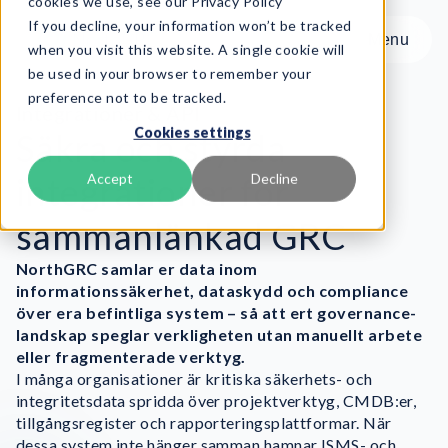
cookies we use, see our Privacy Policy
If you decline, your information won’t be tracked
Menu
Menu
when you visit this website. A single cookie will
be used in your browser to remember your
preference not to be tracked.
Produkt
Integrationer & API
Cookies settings
Ramverk
Säkra och styrda
Tjänster
integrationer för
Accept
Decline
Resurser
sammanlänkad GRC
Om oss
NorthGRC samlar er data inom
Book Demo
informationssäkerhet, dataskydd och compliance
över era befintliga system – så att ert governance-
landskap speglar verkligheten utan manuellt arbete
eller fragmenterade verktyg.
I många organisationer är kritiska säkerhets- och
integritetsdata spridda över projektverktyg, CMDB:er,
tillgångsregister och rapporteringsplattformar. När
dessa system inte hänger samman hamnar ISMS- och