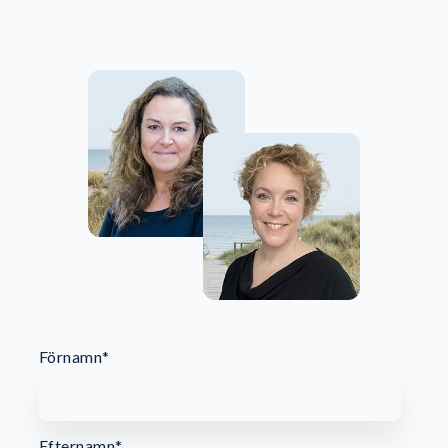
Förnamn
*
Efternamn
*