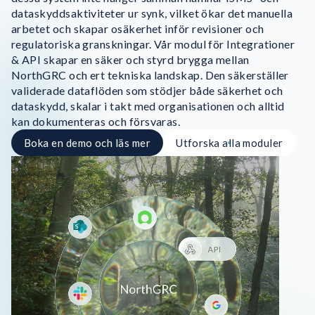
dataskyddsaktiviteter ur synk, vilket ökar det manuella
arbetet och skapar osäkerhet inför revisioner och
regulatoriska granskningar. Vår modul för Integrationer
& API skapar en säker och styrd brygga mellan
NorthGRC och ert tekniska landskap. Den säkerställer
validerade dataflöden som stödjer både säkerhet och
dataskydd, skalar i takt med organisationen och alltid
kan dokumenteras och försvaras.
Boka en demo och läs mer
Utforska alla moduler