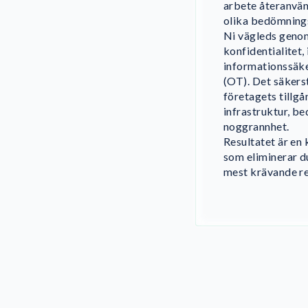
arbete återanvä
olika bedömning
Ni vägleds geno
konfidentialitet,
informationssäke
(OT). Det säkers
företagets tillgå
infrastruktur, 
noggrannhet.
Resultatet är en
som eliminerar d
mest krävande re