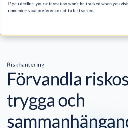
If you decline, your information won’t be tracked when you visit
remember your preference not to be tracked.
Riskhantering
Förvandla riskos
trygga och
sammanhängand