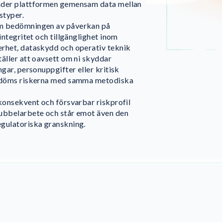
nder plattformen gemensam data mellan
styper.
m bedömningen av påverkan på
 integritet och tillgänglighet inom
rhet, dataskydd och operativ teknik
täller att oavsett om ni skyddar
ngar, personuppgifter eller kritisk
bedöms riskerna med samma metodiska
 konsekvent och försvarbar riskprofil
ubbelarbete och står emot även den
gulatoriska granskning.