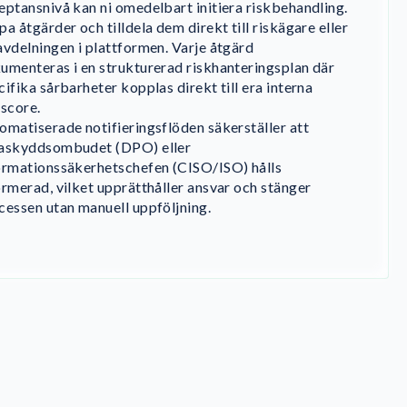
eptansnivå kan ni omedelbart initiera riskbehandling.
pa åtgärder och tilldela dem direkt till riskägare eller
avdelningen i plattformen. Varje åtgärd
umenteras i en strukturerad riskhanteringsplan där
cifika sårbarheter kopplas direkt till era interna
kscore.
omatiserade notifieringsflöden säkerställer att
askyddsombudet (DPO) eller
ormationssäkerhetschefen (CISO/ISO) hålls
ormerad, vilket upprätthåller ansvar och stänger
cessen utan manuell uppföljning.