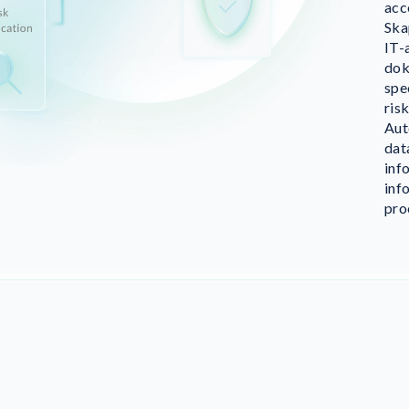
acc
Ska
IT-
dok
spe
ris
Aut
dat
inf
inf
pro