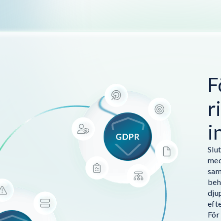
F
r
i
Slu
med
sam
beh
dju
eft
För