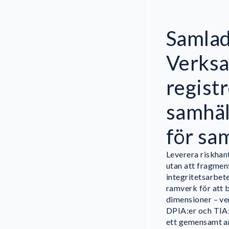
Samlad
Verks
regist
samhäl
för s
Leverera riskhan
utan att fragmen
integritetsarbet
ramverk för att 
dimensioner – ve
DPIA:er och TIA:
ett gemensamt arb