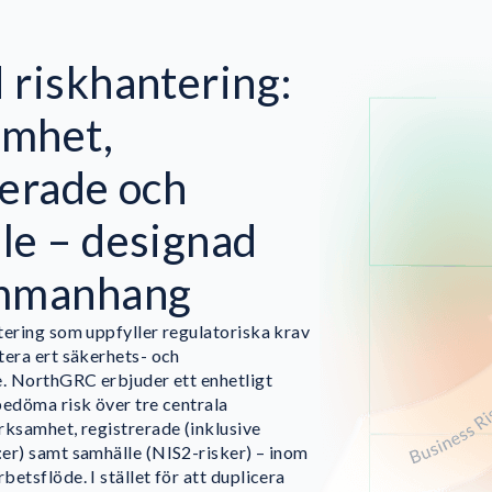
 riskhantering:
amhet,
rerade och
le – designad
ammanhang
tering som uppfyller regulatoriska krav
tera ert säkerhets- och
e. NorthGRC erbjuder ett enhetligt
bedöma risk över tre centrala
rksamhet, registrerade (inklusive
er) samt samhälle (NIS2-risker) – inom
etsflöde. I stället för att duplicera