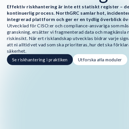
Effektiv riskhantering är inte ett statiskt register –
kontinuerlig process. NorthGRC samlar hot, incidente
integrerad plattform och ger er en tydlig överblick öve
Utvecklad för CISO:er och compliance-ansvariga som måst
granskning, ersätter vi fragmenterad data och magkänsla 
riskinsikt. När ert risklandskap utvecklas bidrar varje signa
att ni alltid vet vad som ska prioriteras, hur det ska förkla
säkerhet.
Se riskhantering i praktiken
Utforska alla moduler