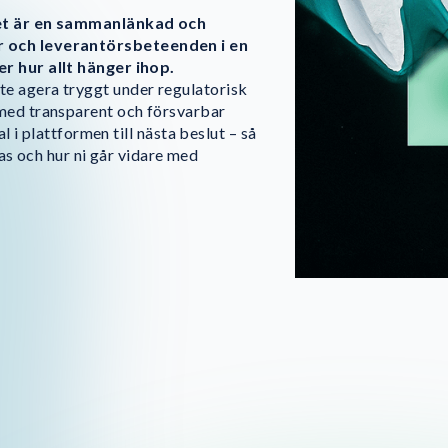
 det är en sammanlänkad och
r och leverantörsbeteenden i en
r hur allt hänger ihop.
e agera tryggt under regulatorisk
med transparent och försvarbar
l i plattformen till nästa beslut – så
ras och hur ni går vidare med