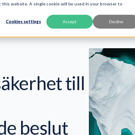
 this website. A single cookie will be used in your browser to
Produkt
Ramverk
Tjänster
Resurser
Om oss
Cookies settings
Accept
Decline
äkerhet till
e beslut