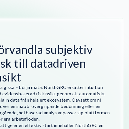
örvandla subjektiv
isk till datadriven
nsikt
ta gissa – börja mäta. NorthGRC ersätter intuition
 evidensbaserad riskinsikt genom att automatiskt
la in data från hela ert ekosystem. Oavsett om ni
över en snabb, övergripande bedömning eller en
pgående, hotbaserad analys anpassar sig plattformen
er era arbetsflöden.
 att ge er en effektiv start innehåller NorthGRC en