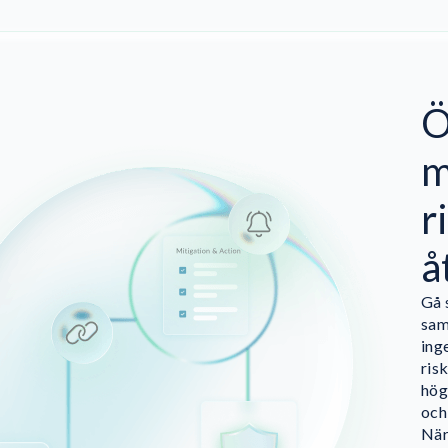
Ö
m
r
å
Gå 
sam
ing
ris
hög
och
När