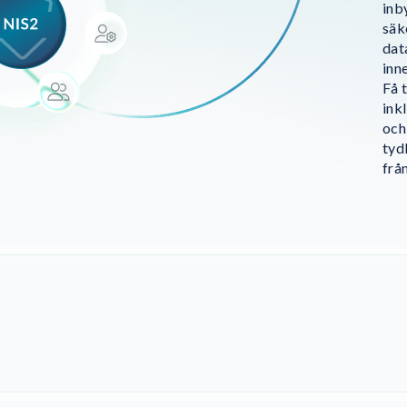
inb
säk
dat
inne
Få t
ink
och
tyd
frå