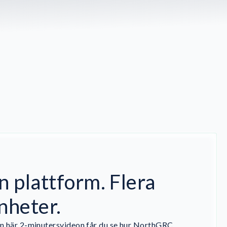
n plattform. Flera
nheter.
en här 2-minutersvideon får du se hur NorthGRC