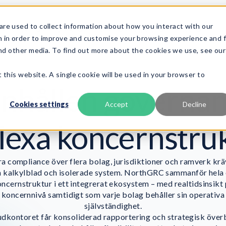
re used to collect information about how you interact with our
Produkt
Ramverk
Tjänster
Resurser
Om oss
n in order to improve and customise your browsing experience and 
and other media. To find out more about the cookies we use, see our
Enterprise Compliance-ekosystem
 this website. A single cookie will be used in your browser to
hållen governan
Cookies settings
Accept
Decline
exa koncernstru
ra compliance över flera bolag, jurisdiktioner och ramverk kr
n kalkylblad och isolerade system. NorthGRC sammanför hela 
ncernstruktur i ett integrerat ekosystem – med realtidsinsikt
koncernnivå samtidigt som varje bolag behåller sin operativa
självständighet.
dkontoret får konsoliderad rapportering och strategisk överb