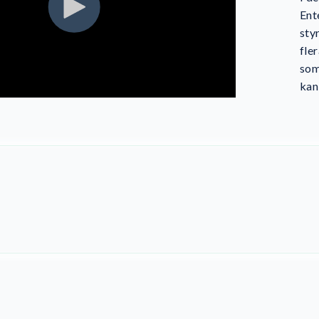
Ent
sty
fle
som
kan