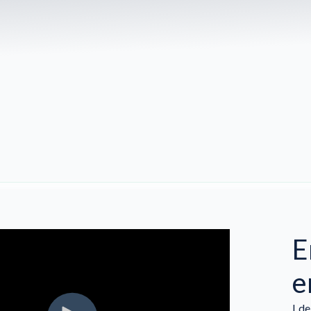
E
e
I d