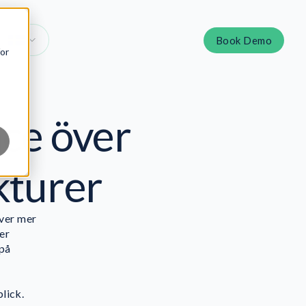
Book Demo
for
ce över
kturer
äver mer
er
 på
lick.