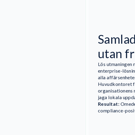
Samlad
utan fr
Lös utmaningen 
enterprise-lösni
alla affärsenhet
Huvudkontoret få
organisationens 
jaga lokala uppd
Resultat:
Omedel
compliance-posit