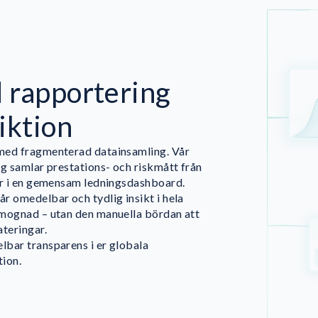
 rapportering
iktion
med fragmenterad datainsamling. Vår
ng samlar prestations- och riskmått från
er i en gemensam ledningsdashboard.
r omedelbar och tydlig insikt i hela
mognad – utan den manuella bördan att
ateringar.
bar transparens i er globala
ion.