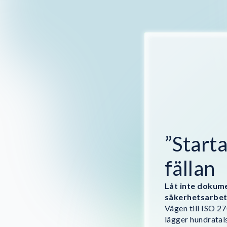
”Starta
fällan
Låt inte dokum
säkerhetsarbet
Vägen till ISO 2
lägger hundratal