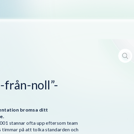
-från-noll”-
entation bromsa ditt
e.
7001 stannar ofta upp eftersom team
s timmar på att tolka standarden och