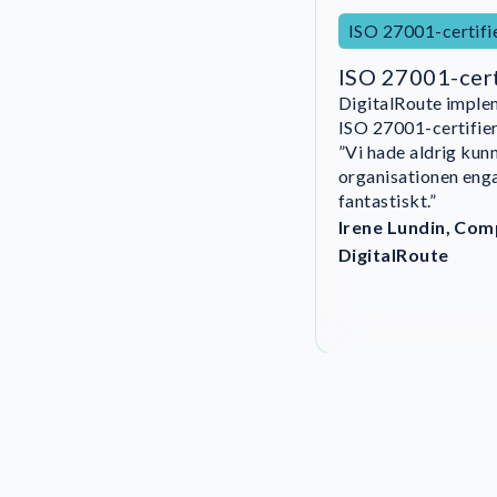
ISO 27001-certifi
ISO 27001-cert
DigitalRoute imple
”NorthGRC stödde 
ISO 27001-certifier
fortsätter att stödj
”Vi hade aldrig kun
standardenligt sätt.
”NorthGRC hjälpte o
organisationen enga
processer är effekt
kontinuerlig efterl
fantastiskt.”
långsiktig efterlev
organisationen.”
Irene Lundin, Com
DigitalRoute