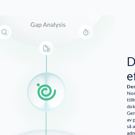
D
e
Den
Nor
til
dok
Gen
av 
så 
adm