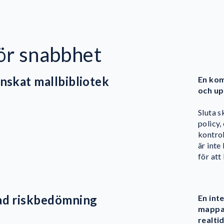
ör snabbhet
nskat mallbibliotek
En kom
och up
Sluta s
policy,
kontrol
är inte
för att
ad riskbedömning
En int
mappad
realti