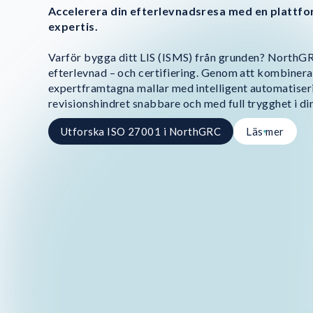
Accelerera din efterlevnadsresa med en plattfo
expertis.
Varför bygga ditt LIS (ISMS) från grunden? NorthGRC
efterlevnad – och certifiering. Genom att kombinera
expertframtagna mallar med intelligent automatiserin
revisionshindret snabbare och med full trygghet i d
Utforska ISO 27001 i NorthGRC
Läs mer