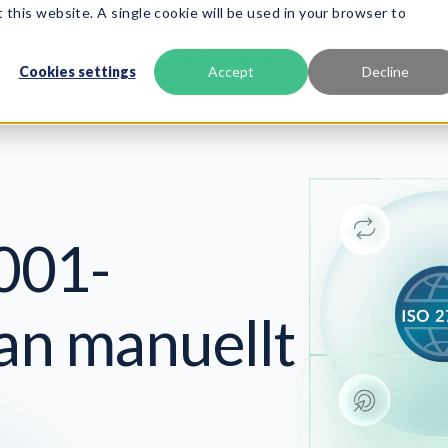
 this website. A single cookie will be used in your browser to
Produkt
Ramverk
Tjänster
Resurser
Om oss
Cookies settings
Accept
Decline
001-
an manuellt