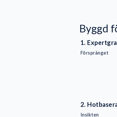
Byggd f
1. Expertgra
Försprånget
2. Hotbaser
Insikten