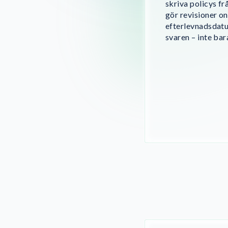
skriva policys f
gör revisioner o
efterlevnadsdatu
svaren – inte bar