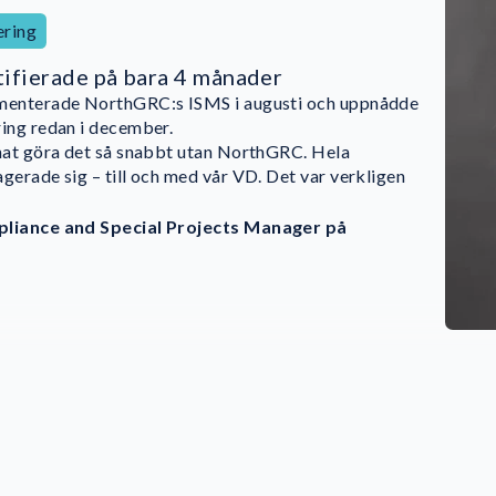
ering
ifierade på bara 4 månader
menterade NorthGRC:s ISMS i augusti och uppnådde
oss genom hela implementeringen av ISO 27001 och
ing redan i december.
a oss i att driva vårt ISMS på ett strukturerat och
nat göra det så snabbt utan NorthGRC. Hela
 Plattformen hjälper oss att säkerställa att våra ISMS-
ss att gå från inledande compliance-uttalanden till en
gerade sig – till och med vår VD. Det var verkligen
iva i den dagliga verksamheten och att vi upprätthåller
evnadsprocess. Det gav oss tydlighet och ägarskap i hela
nad av standarden.”
pliance and Special Projects Manager på