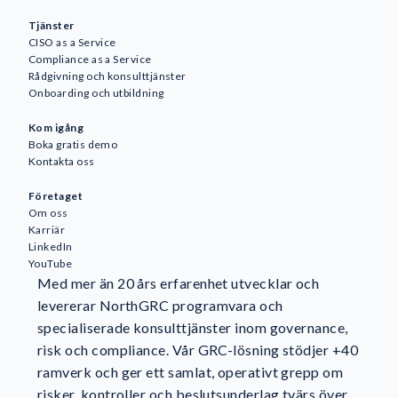
Tjänster
CISO as a Service
Compliance as a Service
Rådgivning och konsulttjänster
Onboarding och utbildning
Kom igång
Boka gratis demo
Kontakta oss
Företaget
Om oss
Karriär
LinkedIn
YouTube
Med mer än 20 års erfarenhet utvecklar och
levererar NorthGRC programvara och
specialiserade konsulttjänster inom governance,
risk och compliance. Vår GRC-lösning stödjer +40
ramverk och ger ett samlat, operativt grepp om
risker, kontroller och beslutsunderlag tvärs över