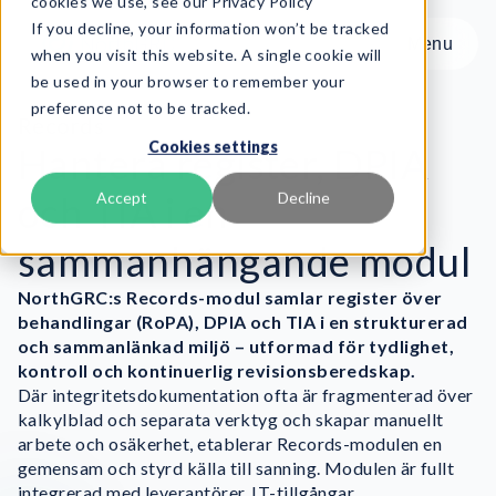
cookies we use, see our Privacy Policy
If you decline, your information won’t be tracked
Menu
Menu
when you visit this website. A single cookie will
be used in your browser to remember your
preference not to be tracked.
Produkt
Records
Cookies settings
Ramverk
Hantera register, DPIA
Tjänster
och TIA i en
Accept
Decline
Resurser
sammanhängande modul
Om oss
NorthGRC:s Records-modul samlar register över
Book Demo
behandlingar (RoPA), DPIA och TIA i en strukturerad
och sammanlänkad miljö – utformad för tydlighet,
kontroll och kontinuerlig revisionsberedskap.
Där integritetsdokumentation ofta är fragmenterad över
kalkylblad och separata verktyg och skapar manuellt
arbete och osäkerhet, etablerar Records-modulen en
gemensam och styrd källa till sanning. Modulen är fullt
integrerad med leverantörer, IT-tillgångar,