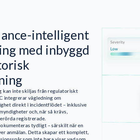
ance-intelligent
ing med inbyggd
torisk
ning
 kan inte skiljas från regulatoriskt
C integrerar vägledning om
het direkt i incidentflödet – inklusive
 myndigheter och, när så krävs,
berörda registrerade.
okumenteras tydligt – särskilt när en
äver anmälan. Detta skapar ett komplett,
isionsspår som inte bara visar vad som