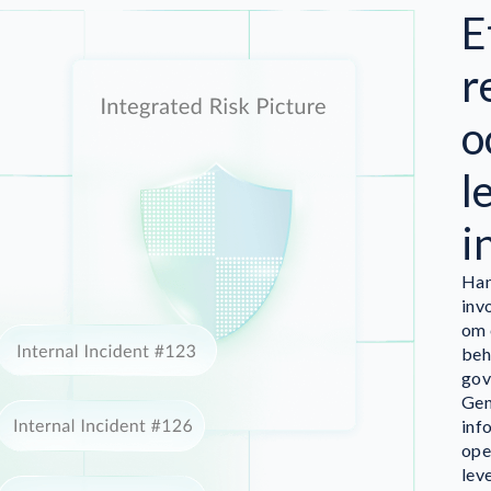
E
r
o
l
i
Han
inv
om 
beh
gov
Gen
inf
ope
lev