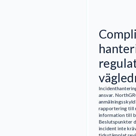
Compli
hanter
regula
vägled
Incidenthantering
ansvar. NorthGR
anmälningsskyldig
rapportering till
information till 
Beslutspunkter d
incident inte kr
tidsstämplat rev