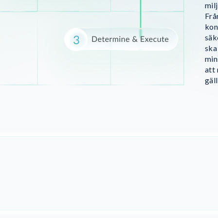
milj
Frå
kon
säk
ska
min
att
gäl