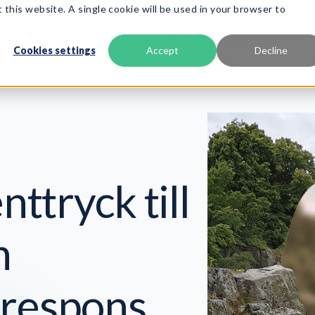
 this website. A single cookie will be used in your browser to
Produkt
Ramverk
Tjänster
Resurser
Om oss
Cookies settings
Accept
Decline
ttryck till
h
respons