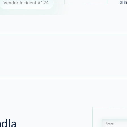
bli
dla