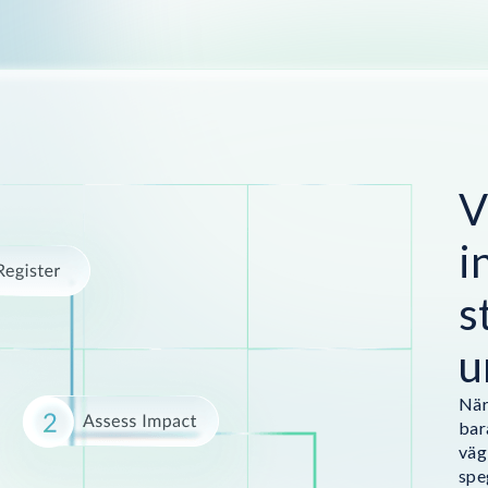
V
i
s
u
När
bar
väg
spe