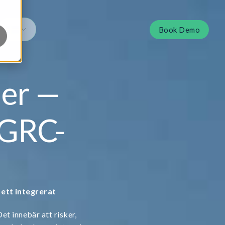
Book Demo
ler —
 GRC-
 ett integrerat
.
et innebär att risker,