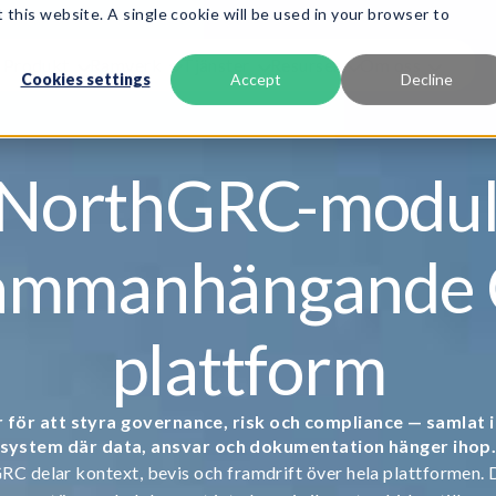
 this website. A single cookie will be used in your browser to
Produkt
Ramverk
Tjänster
Resurser
Om oss
Cookies settings
Accept
Decline
 NorthGRC-modu
ammanhängande
plattform
r för att styra governance, risk och compliance — samlat i
system där data, ansvar och dokumentation hänger ihop
C delar kontext, bevis och framdrift över hela plattformen. D