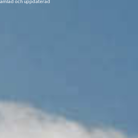
en samlad och uppdaterad