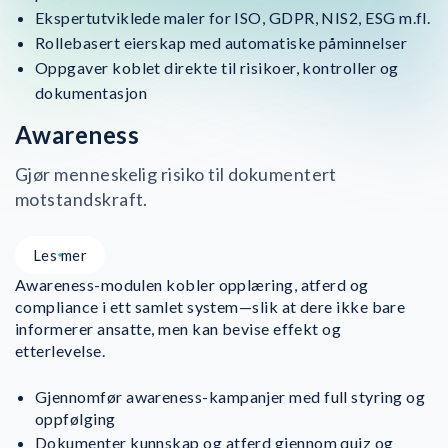
Ekspertutviklede maler for ISO, GDPR, NIS2, ESG m.fl.
Rollebasert eierskap med automatiske påminnelser
Oppgaver koblet direkte til risikoer, kontroller og
dokumentasjon
Awareness
Gjør menneskelig risiko til dokumentert
motstandskraft.
Les mer
Awareness-modulen kobler opplæring, atferd og
compliance i ett samlet system—slik at dere ikke bare
informerer ansatte, men kan bevise effekt og
etterlevelse.
Gjennomfør awareness-kampanjer med full styring og
oppfølging
Dokumenter kunnskap og atferd gjennom quiz og