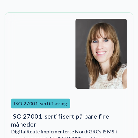
ISO 27001-sertifisering
ISO 27001-sertifisert på bare fire
måneder
DigitalRoute implementerte NorthGRCs ISMS i
Viborg Varme brukte NorthGRC til å strukturere
Nobly gikk fra innledende compliance-erklæringer