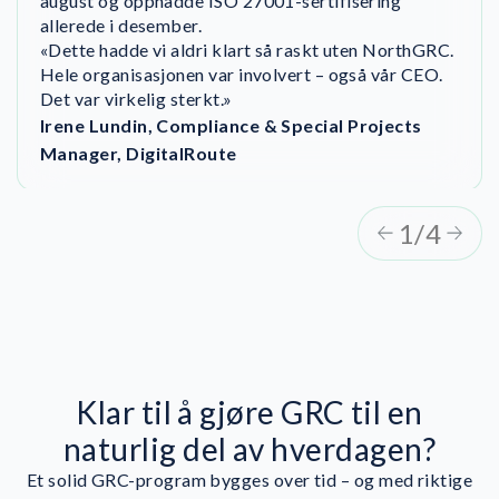
august og oppnådde ISO 27001-sertifisering
NIS2-arbeidet ved å samle opplæring, maler og
til et strukturert oppsett for løpende arbeid med
allerede i desember.
implementering i én sammenhengende prosess.
compliance i NorthGRC.
«Dette hadde vi aldri klart så raskt uten NorthGRC.
«Det er langt enklere å forstå NIS2-kravene og
Hele organisasjonen var involvert – også vår CEO.
komme i gang med arbeidet med NorthGRC. Vi får
Det var virkelig sterkt.»
opplæring, maler og en tydelig
implementeringsplan – samtidig som vi kan holde
Irene Lundin, Compliance & Special Projects
fullt fokus på kjernevirksomheten.»
Manager, DigitalRoute
1/4
Klar til å gjøre GRC til en
naturlig del av hverdagen?
Et solid GRC-program bygges over tid – og med riktige