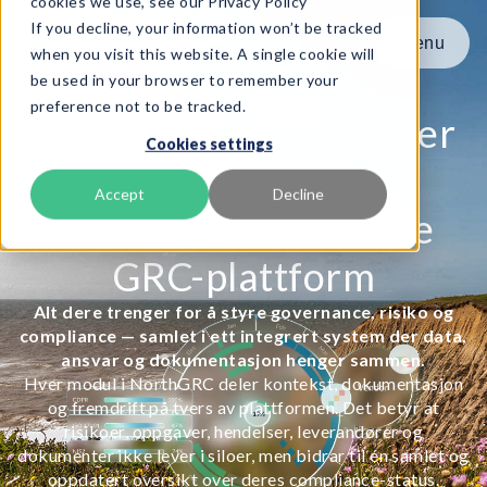
cookies we use, see our Privacy Policy
If you decline, your information won’t be tracked
Menu
Menu
when you visit this website. A single cookie will
be used in your browser to remember your
preference not to be tracked.
Product
Alle NorthGRC-moduler
Cookies settings
Rammeverk
—
Tjenester
Accept
Decline
Én sammenhengende
Ressurser
Om oss
GRC-plattform
Alt dere trenger for å styre governance, risiko og
Book Demo
compliance — samlet i ett integrert system der data,
ansvar og dokumentasjon henger sammen.
Hver modul i NorthGRC deler kontekst, dokumentasjon
og fremdrift på tvers av plattformen. Det betyr at
risikoer, oppgaver, hendelser, leverandører og
dokumenter ikke lever i siloer, men bidrar til én samlet og
oppdatert oversikt over deres compliance-status.