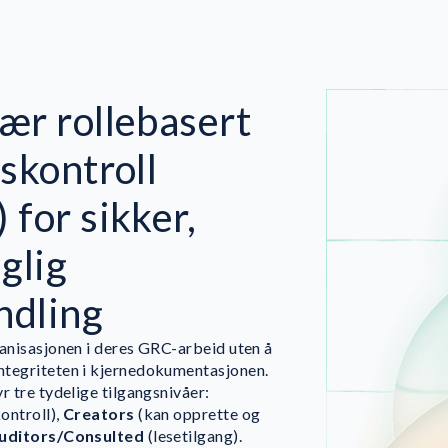
ær rollebasert
skontroll
 for sikker,
glig
ndling
ganisasjonen i deres GRC-arbeid uten å
tegriteten i kjerne­dokumentasjonen.
r tre tydelige tilgangsnivåer:
kontroll),
Creators
(kan opprette og
uditors/Consulted
(lesetilgang).