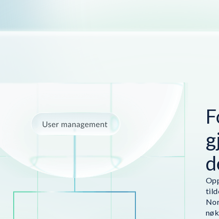
F
g
d
Opp
til
Nor
nøk