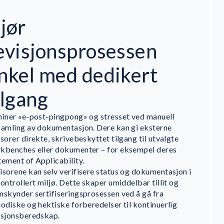
jør
evisjonsprosessen
nkel med dedikert
ilgang
miner «e-post-pingpong» og stresset ved manuell
samling av dokumentasjon. Dere kan gi eksterne
isorer direkte, skrivebeskyttet tilgang til utvalgte
kbenches eller dokumenter – for eksempel deres
tement of Applicability.
isorene kan selv verifisere status og dokumentasjon i
kontrollert miljø. Dette skaper umiddelbar tillit og
mskynder sertifiseringsprosessen ved å gå fra
iodiske og hektiske forberedelser til kontinuerlig
isjonsberedskap.