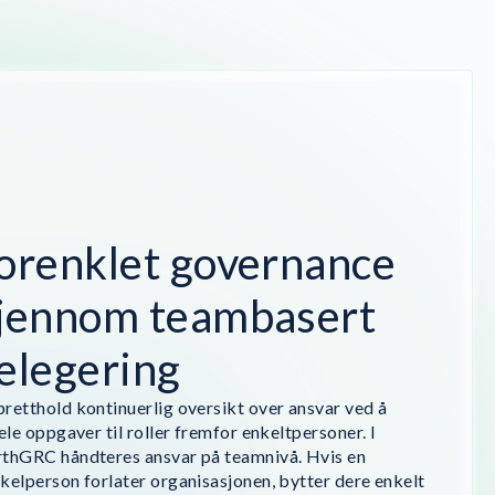
orenklet governance
jennom teambasert
elegering
retthold kontinuerlig oversikt over ansvar ved å
dele oppgaver til roller fremfor enkeltpersoner. I
thGRC håndteres ansvar på teamnivå. Hvis en
kelperson forlater organisasjonen, bytter dere enkelt