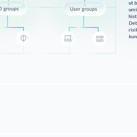
ut 
umi
his
Det
ris
kun