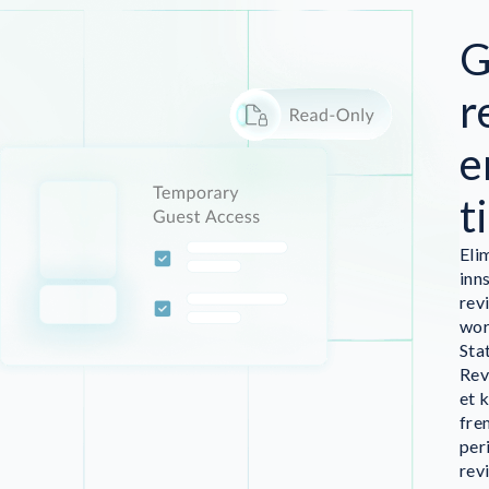
G
r
e
t
Eli
inn
rev
wor
Sta
Rev
et 
fre
per
rev