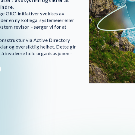
basert økosystem og sikrer at
mindre.
ge GRC-initiativer svekkes av
der en ny kollega, systemeier eller
stern revisor – sørger vi for at
onsstruktur via Active Directory
lar og oversiktlig helhet. Dette gir
å involvere hele organisasjonen –