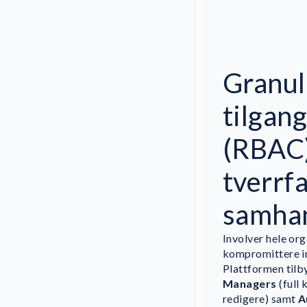
Granul
tilgang
(RBAC)
tverrfa
samha
Involver hele or
kompromittere in
Plattformen tilby
Managers
(full 
redigere) samt
A