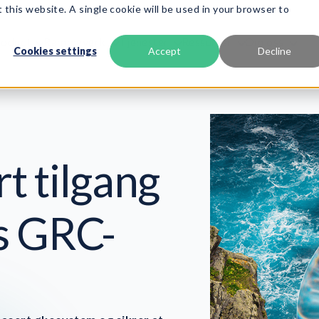
 this website. A single cookie will be used in your browser to
roduct
Rammeverk
Tjenester
Ressurser
Om oss
Cookies settings
Accept
Decline
t tilgang
es GRC-