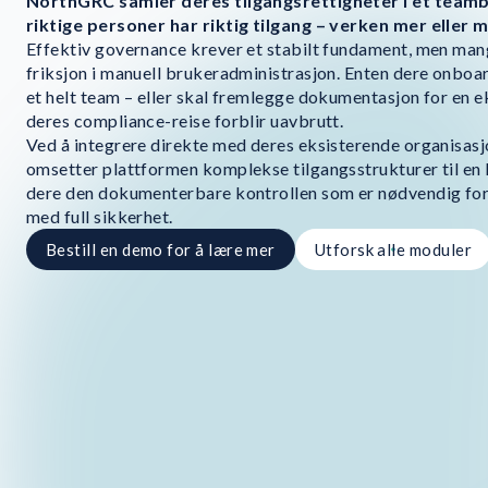
NorthGRC samler deres tilgangsrettigheter i et team
riktige personer har riktig tilgang – verken mer eller 
Effektiv governance krever et stabilt fundament, men man
friksjon i manuell brukeradministrasjon. Enten dere onboar
et helt team – eller skal fremlegge dokumentasjon for en ek
deres compliance-reise forblir uavbrutt.
Ved å integrere direkte med deres eksisterende organisasj
omsetter plattformen komplekse tilgangsstrukturer til en k
dere den dokumenterbare kontrollen som er nødvendig for 
med full sikkerhet.
Bestill en demo for å lære mer
Utforsk alle moduler