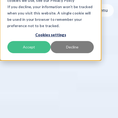
cookies we use, see our Privacy Policy
If you decline, your information won’t be tracked
Menu
Menu
when you visit this website. A single cookie will
be used in your browser to remember your
preference not to be tracked.
Product
Cookies settings
Rammeverk
Tjenester
Accept
Decline
Ressurser
Om oss
Book Demo