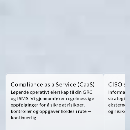
Compliance as a Service (CaaS)
CISO so
Løpende operativt eierskap til din GRC
Informasj
og ISMS. Vi gjennomfører regelmessige
strategisk
oppfølginger for å sikre at risikoer,
eksterne C
kontroller og oppgaver holdes i rute —
og risikot
kontinuerlig.