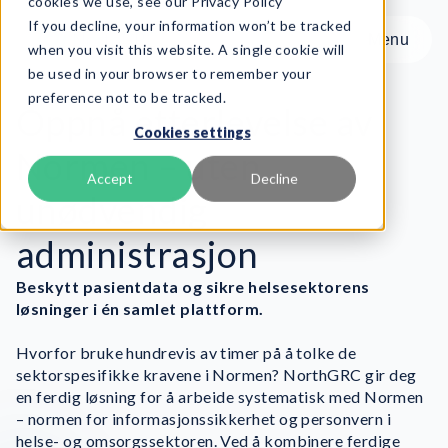
cookies we use, see our Privacy Policy
If you decline, your information won’t be tracked
Menu
Menu
when you visit this website. A single cookie will
be used in your browser to remember your
preference not to be tracked.
Product
Oppnå etterlevelse av
Cookies settings
Rammeverk
Normen – uten
Tjenester
Accept
Decline
unødvendig
Ressurser
Om oss
administrasjon
Beskytt pasientdata og sikre helsesektorens
Book Demo
løsninger i én samlet plattform.
Hvorfor bruke hundrevis av timer på å tolke de
sektorspesifikke kravene i Normen? NorthGRC gir deg
en ferdig løsning for å arbeide systematisk med Normen
– normen for informasjonssikkerhet og personvern i
helse- og omsorgssektoren. Ved å kombinere ferdige