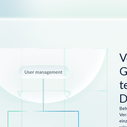
V
G
t
D
Beh
Ver
ein
wir