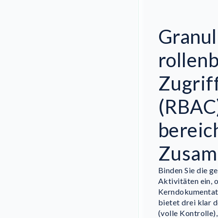
Granul
rollen
Zugrif
(RBAC)
bereic
Zusam
Binden Sie die g
Aktivitäten ein, 
Kerndokumentati
bietet drei klar 
(volle Kontrolle)