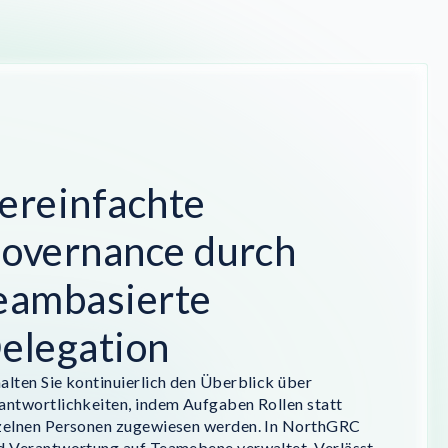
ereinfachte
overnance durch
eambasierte
elegation
alten Sie kontinuierlich den Überblick über
antwortlichkeiten, indem Aufgaben Rollen statt
zelnen Personen zugewiesen werden. In NorthGRC
d Verantwortung auf Teamebene verwaltet. Verlässt