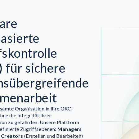
are
basierte
fskontrolle
 für sichere
hsübergreifende
menarbeit
esamte Organisation in Ihre GRC-
ohne die Integrität Ihrer
on zu gefährden. Unsere Plattform
definierte Zugriffsebenen:
Managers
,
Creators
(Erstellen und Bearbeiten)