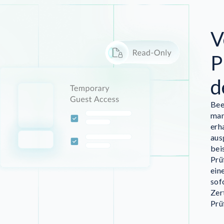
V
P
d
Bee
man
erh
aus
bei
Prü
ein
sof
Zer
Prü