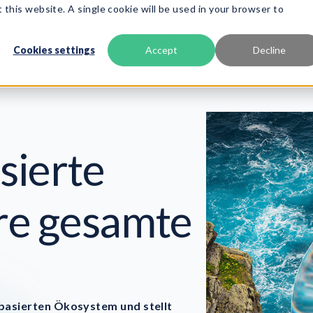
 this website. A single cookie will be used in your browser to
odukt
Frameworks
Services
Ressourcen
Über uns
Cookies settings
Accept
Decline
sierte
hre gesamte
basierten Ökosystem und stellt