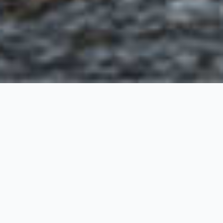
Partnerschaft und Einrichtung
Gemeinsames Verständnis
etablieren und
Automatisierung ermöglichen
Wir beginnen damit, uns gegenseitig zu
onboarden – und Erwartungen sowie Ziele
abzustimmen. Diese Phase legt das Fundament