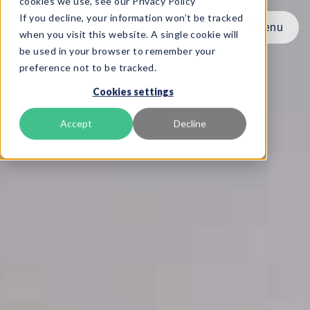
cookies we use, see our Privacy Policy
If you decline, your information won’t be tracked
Menu
Menu
when you visit this website. A single cookie will
be used in your browser to remember your
preference not to be tracked.
Produkt
Cookies settings
Frameworks
Services
Accept
Decline
Ressourcen
Über uns
Book Demo