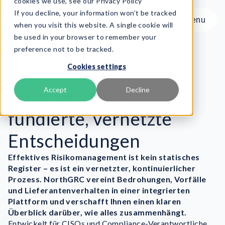
cookies we use, see our Privacy Policy
If you decline, your information won’t be tracked
Menu
Menu
when you visit this website. A single cookie will
be used in your browser to remember your
preference not to be tracked.
Produkt
Risikomanagement
Cookies settings
Frameworks
Verwandeln Sie Risiko-
Services
Unsicherheit in
Accept
Decline
Ressourcen
fundierte, vernetzte
Über uns
Entscheidungen
Book Demo
Effektives Risikomanagement ist kein statisches
Register – es ist ein vernetzter, kontinuierlicher
Prozess. NorthGRC vereint Bedrohungen, Vorfälle
und Lieferantenverhalten in einer integrierten
Plattform und verschafft Ihnen einen klaren
Überblick darüber, wie alles zusammenhängt.
Entwickelt für CISOs und Compliance-Verantwortliche,