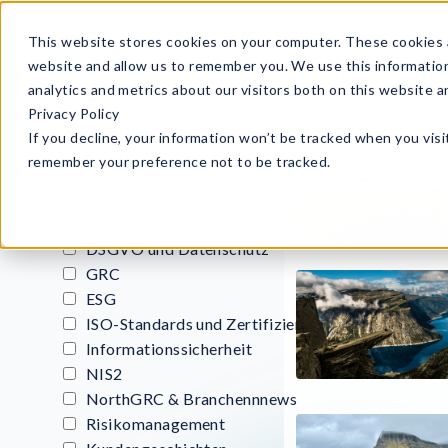
This website stores cookies on your computer. These cookies a
Pr
website and allow us to remember you. We use this informatio
analytics and metrics about our visitors both on this website 
Privacy Policy
Artikel & News
If you decline, your information won’t be tracked when you visit
remember your preference not to be tracked.
Awareness
AI
Geschäftskontinuität und Resilienz
DSGVO und Datenschutz
GRC
ESG
ISO-Standards und Zertifizierung
Informationssicherheit
NIS2
NorthGRC & Branchennnews
Risikomanagement