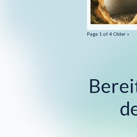
Page 1 of 4
Older »
Berei
d