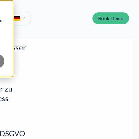
Book Demo
for
C besser
ews
r zu
ess-
r DSGVO