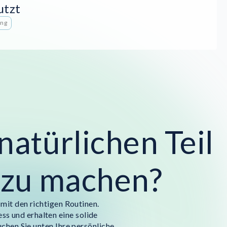
utzt
ung
natürlichen Teil
s zu machen?
mit den richtigen Routinen.
ss und erhalten eine solide
chen Sie unten Ihre persönliche