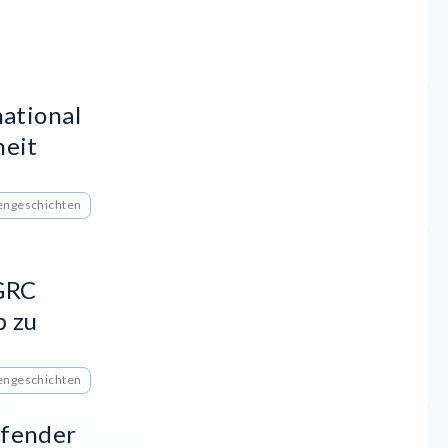
national
heit
ngeschichten
GRC
b zu
ngeschichten
ufender