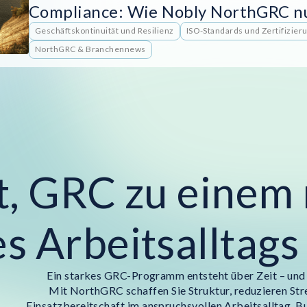
Compliance: Wie Nobly NorthGRC n
Geschäftskontinuität und Resilienz
ISO-Standards und Zertifizier
NorthGRC & Branchennews
t, GRC zu einem 
es Arbeitsalltag
Ein starkes GRC-Programm entsteht über Zeit – und 
Mit NorthGRC schaffen Sie Struktur, reduzieren Stre
Einsatzbereitschaft im anspruchsvollen Arbeitsalltag. Bu