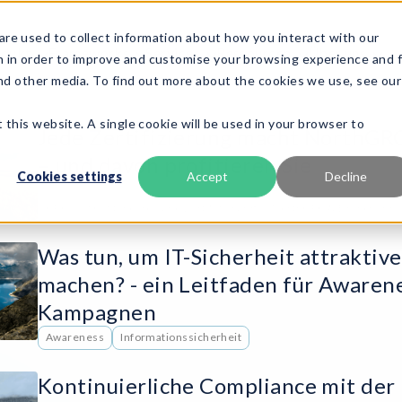
re used to collect information about how you interact with our
odukt
Frameworks
Services
Ressourcen
Über uns
n in order to improve and customise your browsing experience and 
and other media. To find out more about the cookies we use, see our
 this website. A single cookie will be used in your browser to
Jede Zertifizierung macht NorthGR
– und davon profitieren Sie
Cookies settings
Accept
Decline
GRC
ISO-Standards und Zertifizierung
NorthGRC & Branchenn
Was tun, um IT-Sicherheit attraktive
machen? - ein Leitfaden für Awaren
Kampagnen
Awareness
Informationssicherheit
Kontinuierliche Compliance mit de