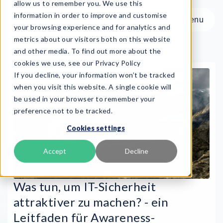
allow us to remember you. We use this
information in order to improve and customise
Menu
your browsing experience and for analytics and
metrics about our visitors both on this website
and other media. To find out more about the
cookies we use, see our Privacy Policy
If you decline, your information won’t be tracked
Menu
when you visit this website. A single cookie will
be used in your browser to remember your
preference not to be tracked.
Produkt
Cookies settings
Frameworks
Services
Accept
Decline
Ressourcen
Über uns
Was tun, um IT-Sicherheit
attraktiver zu machen? - ein
Book Demo
Leitfaden für Awareness-