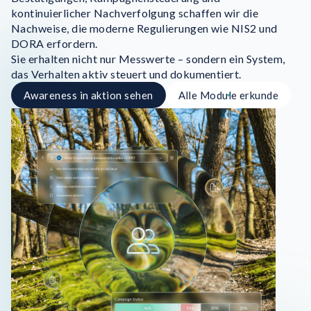
kontinuierlicher Nachverfolgung schaffen wir die
Nachweise, die moderne Regulierungen wie NIS2 und
DORA erfordern.
Sie erhalten nicht nur Messwerte – sondern ein System,
das Verhalten aktiv steuert und dokumentiert.
Awareness in aktion sehen
Alle Module erkunde