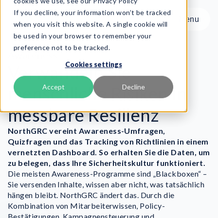
cookies we use, see our Privacy Policy
If you decline, your information won’t be tracked
Menu
Menu
when you visit this website. A single cookie will
be used in your browser to remember your
preference not to be tracked.
Produkt
Awareness
Cookies settings
Frameworks
Verwandeln Sie
Services
menschliche Risiken in
Accept
Decline
Ressourcen
messbare Resilienz
Über uns
NorthGRC vereint Awareness-Umfragen,
Book Demo
Quizfragen und das Tracking von Richtlinien in einem
vernetzten Dashboard. So erhalten Sie die Daten, um
zu belegen, dass Ihre Sicherheitskultur funktioniert.
Die meisten Awareness-Programme sind „Blackboxen“ –
Sie versenden Inhalte, wissen aber nicht, was tatsächlich
hängen bleibt. NorthGRC ändert das.
Durch die
Kombination von Mitarbeiterwissen, Policy-
Bestätigungen, Kampagnensteuerung und