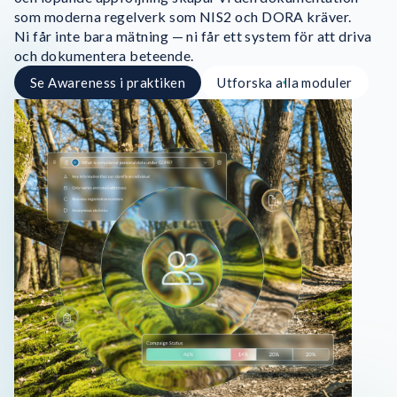
som moderna regelverk som NIS2 och DORA kräver.
Ni får inte bara mätning — ni får ett system för att driva
och dokumentera beteende.
Se Awareness i praktiken
Utforska alla moduler