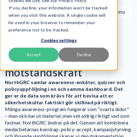
cookies we use, see our Privacy Policy
If you decline, your information won’t be tracked
Menu
Menu
when you visit this website. A single cookie will
be used in your browser to remember your
preference not to be tracked.
Produkt
Awareness
Cookies settings
Ramverk
Förvandla mänskliga
Tjänster
risker till mätbar
Accept
Decline
Resurser
motståndskraft
Om oss
NorthGRC samlar awareness-enkäter, quizzer och
Book Demo
policyuppföljning i en och samma dashboard. Det
ger er de data som krävs för att bevisa att er
säkerhetskultur faktiskt gör skillnad på riktigt.
Många awareness-program fungerar som "svarta lådor"
– man skickar ut material, men vet aldrig riktigt vad som
fastnar. NorthGRC ändrar på det.
Genom att kombinera
medarbetarnas kunskap, policy-accept, kampanjstyrning
och löpande uppföljning skapar vi den dokumentation