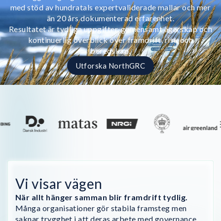
med stöd av hundratals expertvaliderade mallar och mer
än 20 års dokumenterad erfarenhet.
Resultatet är tydliga uppgifter, gemensamt ägarskap och
kontinuerlig överblick över framdrift, risk och
beredskap.
Utforska NorthGRC
Vi visar vägen
När allt hänger samman blir framdrift tydlig.
Många organisationer gör stabila framsteg men
saknar trygghet i att deras arbete med governance