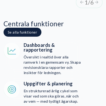
1/6
Morten Abildgaard, CEO, Viborg varme
Centrala funktioner
Se alla funktioner
Da
shboards &
rapportering
Översikt i realtid över alla
ramverk i en gemensam vy. Skapa
revisionsklara rapporter och
insikter för ledningen.
Uppgifter & planering
En strukturerad årlig cykel som
visar vad som ska göras, när och
av vem — med tydligt ägarskap.