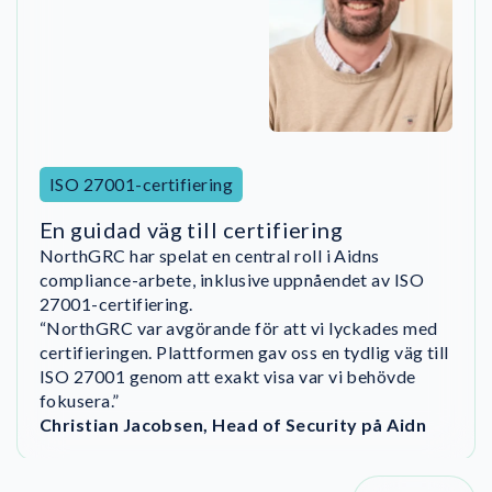
ISO 27001-certifiering
En guidad väg till certifiering
NorthGRC har spelat en central roll i Aidns
DigitalRoute implementerade NorthGRCs ISMS i
compliance-arbete, inklusive uppnåendet av ISO
augusti och uppnådde ISO 27001-certifiering redan
Viborg Varme använde NorthGRC för att
27001-certifiering.
i december.
strukturera sitt NIS2-arbete genom att samla
“NorthGRC var avgörande för att vi lyckades med
Det hade vi aldrig klarat så snabbt utan
utbildning, mallar och implementering i en
certifieringen. Plattformen gav oss en tydlig väg till
NorthGRC. Hela organisationen var involverad – till
sammanhängande process.
NorthGRC hjälpte oss att gå från inledande
ISO 27001 genom att exakt visa var vi behövde
och med vår CEO. Det var verkligen starkt.
compliance-uttalanden till en löpande process. Det
Det är mycket enklare att förstå NIS2-kraven och
fokusera.”
komma igång med arbetet med NorthGRC. Vi får
gav tydlighet och ett klart ansvarstagande i hela
Christian Jacobsen, Head of Security på Aidn
Maurice Wedelich, Information Security
utbildning, mallar och en tydlig
organisationen."
implementeringsplan – samtidigt som vi kan behålla
Officer, A&T Solution GmbH
fullt fokus på vår kärnverksamhet