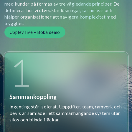
med kunder på formas av tre vägledande principer. De
definierar hur vi utvecklar lösningar, tar ansvar och
hjälper organisationer att navigera komplexitet med
trygghet.
Upplev live – Boka demo
1
Sammankoppling
Ingenting står isolerat. Uppgifter, team, ramverk och
bevis är samlade i ett sammanhängande system utan
silos och blinda fläckar.