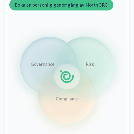
Boka en personlig genomgång av NorthGRC