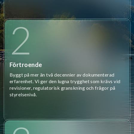
2
Förtroende
Byggt på mer än två decennier av dokumenterad
erfarenhet. Vi ger den lugna trygghet som krävs vid
revisioner, regulatorisk granskning och frågor på
styrelsenivå.