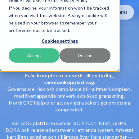
cookies we use, see our Privacy Policy
If you decline, your information won’t be tracked
Menu
Menu
when you visit this website. A single cookie will
be used in your browser to remember your
preference not to be tracked.
Produkt
Era vägvisare inom
Cookies settings
Ramverk
Governance, Risk &
Tjänster
Accept
Decline
Compliance
Resurser
Om oss
Från komplexa ramverk till en tydlig,
sammankopplad väg.
Governance, risk och compliance blir alltmer komplext,
Book Demo
med överlappande ramverk och ökad granskning.
NorthGRC hjälper er att navigera säkert genom denna
komplexitet.
Vår GRC-plattform samlar ISO 27001, NIS2, GDPR,
DORA och relaterade ramverk i ett enda system. Arbetet
kartläggs en gång och tillämpas över flera standarder —