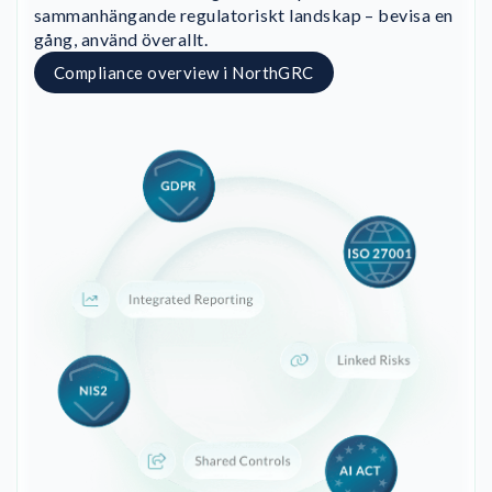
sammanhängande regulatoriskt landskap – bevisa en
gång, använd överallt.
Compliance overview i NorthGRC