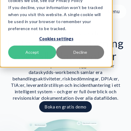
cookies we use, see our Privacy Policy
If you decline, your information won’t be tracked
Menu
Menu
when you visit this website. A single cookie will
be used in your browser to remember your
preference not to be tracked.
Produkt
Dataskydds-workbench
Cookies settings
Ramverk
Dataskydd med styrning
Tjänster
över alla datapunkter
Accept
Decline
Resurser
Gör GDPR-komplexitet till trygg kontroll. Vår
Om oss
dataskydds-workbench samlar era
behandlingsaktiviteter, riskbedömningar, DPIA:er,
Book Demo
TIA:er, leverantörstillsyn och incidenthantering i ett
intelligent system – och ger er full överblick och
revisionsklar dokumentation över alla dataflöden.
Boka en gratis demo