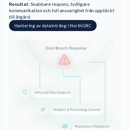
Resultat:
Snabbare respons, tydligare
kommunikation och full ansvarighet från upptäckt
till åtgärd.
Hantering av dataintrång i NorthGRC