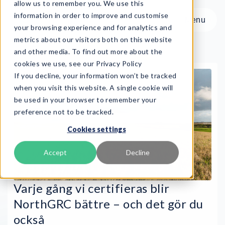
allow us to remember you. We use this
information in order to improve and customise
Menu
your browsing experience and for analytics and
metrics about our visitors both on this website
and other media. To find out more about the
cookies we use, see our Privacy Policy
If you decline, your information won’t be tracked
Menu
when you visit this website. A single cookie will
be used in your browser to remember your
preference not to be tracked.
Produkt
Cookies settings
Ramverk
Tjänster
Accept
Decline
Resurser
Om oss
Varje gång vi certifieras blir
NorthGRC bättre – och det gör du
Book Demo
också