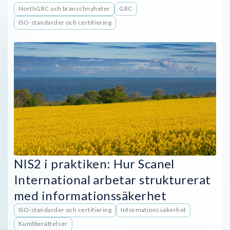
NorthGRC och branschnyheter
GRC
ISO-standarder och certifiering
NIS2 i praktiken: Hur Scanel
International arbetar strukturerat
med informationssäkerhet
ISO-standarder och certifiering
Informationssäkerhet
Kundberättelser