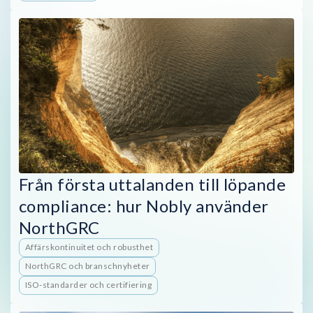
Från första uttalanden till löpande
compliance: hur Nobly använder
NorthGRC
Affärskontinuitet och robusthet
NorthGRC och branschnyheter
ISO-standarder och certifiering