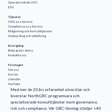
Operativ teknik (OT)
ESG
Tjänster
CISO as a Service
Compliance as a Service
Rådgivning och konsulttjänster
Awareness
Onboarding och utbildning
AI
Kom igång
Affärskontinuitet och robusthet
Boka gratis demo
GDPR och dataskydd
Kontakta oss
GRC
Företaget
ESG
Om oss
ISO-standarder och certifiering
Karriär
Informationssäkerhet
LinkedIn
YouTube
NIS2
Med mer än 20 års erfarenhet utvecklar och
NorthGRC och branschnyheter
levererar NorthGRC programvara och
Riskhantering
specialiserade konsulttjänster inom governance,
Kundberättelser
risk och compliance. Vår GRC-lösning stödjer +40