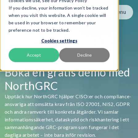
cookies we use, see our Privacy Policy
If you decline, your information won’t be tracked
Menu
Menu
when you visit this website. A single cookie will
be used in your browser to remember your
preference not to be tracked.
Produkt
Cookies settings
Ramverk
Tjänster
Accept
Decline
Resurser
Boka en gratis demo med
Om oss
NorthGRC
Book Demo
Upptäck hur NorthGRC hjälper CISO:er och compliance-
ansvariga att omsätta krav från ISO 27001, NIS2, GDPR
och andra ramverk till konkreta åtgärder. Vi samlar
informationssäkerhet, dataskydd och riskhantering i ett
sammanhängande GRC-program som fungerar i det
dagliga arbetet – inte bara inför revision.