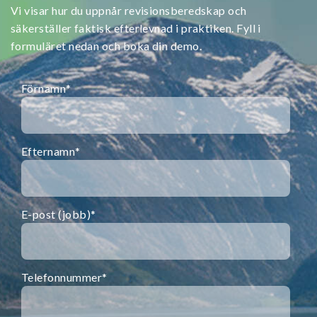
Vi visar hur du uppnår revisionsberedskap och
säkerställer faktisk efterlevnad i praktiken. Fyll i
formuläret nedan och boka din demo.
Förnamn
*
Efternamn
*
E-post (jobb)
*
Telefonnummer
*