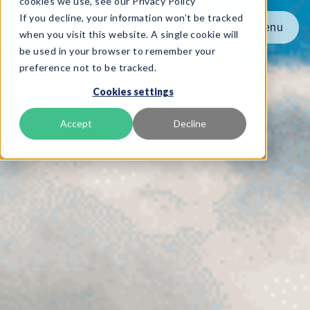
cookies we use, see our Privacy Policy
If you decline, your information won’t be tracked
Menu
Menu
when you visit this website. A single cookie will
be used in your browser to remember your
preference not to be tracked.
Produkt
Cookies settings
Frameworks
Services
Accept
Decline
Ressourcen
Über uns
Book Demo