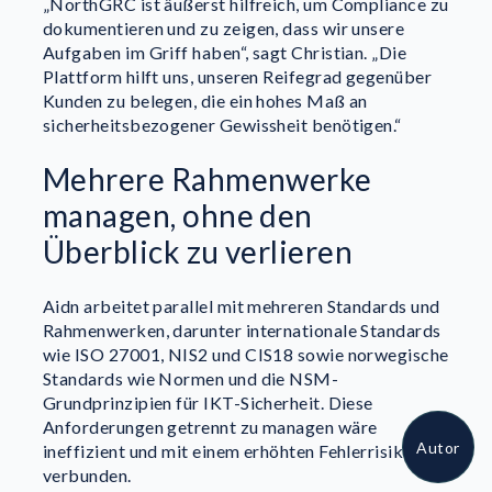
„NorthGRC ist äußerst hilfreich, um Compliance zu
dokumentieren und zu zeigen, dass wir unsere
Aufgaben im Griff haben“, sagt Christian. „Die
Plattform hilft uns, unseren Reifegrad gegenüber
Kunden zu belegen, die ein hohes Maß an
sicherheitsbezogener Gewissheit benötigen.“
Mehrere Rahmenwerke
managen, ohne den
Überblick zu verlieren
Aidn arbeitet parallel mit mehreren Standards und
Rahmenwerken, darunter internationale Standards
Anette Svane Vestergaard
wie ISO 27001, NIS2 und CIS18 sowie norwegische
Über den Autor
Standards wie Normen und die NSM-
Grundprinzipien für IKT-Sicherheit. Diese
Anforderungen getrennt zu managen wäre
Autor
ineffizient und mit einem erhöhten Fehlerrisiko
verbunden.