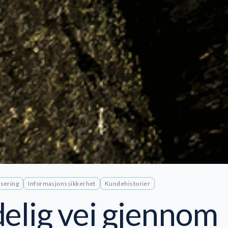
isering
Informasjonssikkerhet
Kundehistorier
delig vei gjennom