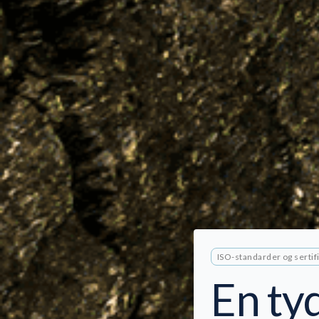
ISO-standarder og sertif
En ty