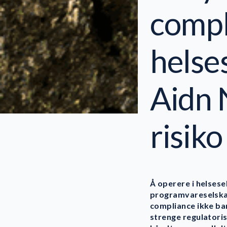
compl
helse
Aidn 
risiko
Å operere i helsese
programvareselska
compliance ikke bar
strenge regulatori