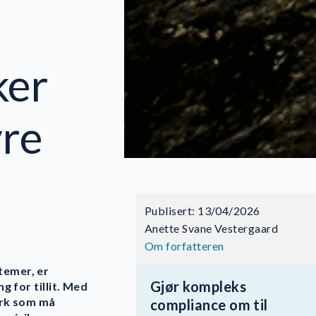
ker
yre
Publisert: 13/04/2026
Anette Svane Vestergaard
Om forfatteren
temer, er
Gjør kompleks
 for tillit. Med
erk som må
compliance om til