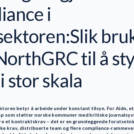
iance i
sektoren:Slik bru
NorthGRC til å st
 i stor skala
ktoren betyr å arbeide under konstant tilsyn. For Aidn, et
p som støtter norske kommuner med kritiske journalsys
e et kontraktskrav – det er en grunnleggende forutsetning
ske krav, distribuerte team og flere compliance-rammev