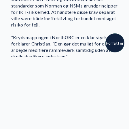
standarder som Normen og NSMs grundprincipper
for IKT-sikkerhed. At håndtere disse krav separat
Anette Svane Vestergaard
ville være både ineffektivt og forbundet med øget
risiko for fejl.
Om forfatteren
“Krydsmappingen i NorthGRC er en klar styrke,”
Forfatter
forklarer Christian. “Den gør det muligt for os at
arbejde med flere rammeværk samtidig uden at
skulle duplikere indsatsen.”
Denne sammenkoblede tilgang gør det muligt for
Aidn at bevare overblikket på tværs af kravene,
samtidig med at risikovurderingerne kan tilpasses
det enkelte produktteam.
Understøttelse af
ledelsesoverblik og
revisioner