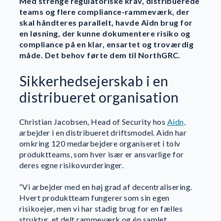
Med strenge regulatoriske krav, distribuerede
teams og flere compliance-rammeværk, der
skal håndteres parallelt, havde Aidn brug for
en løsning, der kunne dokumentere risiko og
compliance på en klar, ensartet og troværdig
måde. Det behov førte dem til NorthGRC.
Sikkerhedsejerskab i en
distribueret organisation
Christian Jacobsen, Head of Security hos
Aidn,
arbejder i en distribueret driftsmodel. Aidn har
omkring 120 medarbejdere organiseret i tolv
produktteams, som hver især er ansvarlige for
deres egne risikovurderinger.
“Vi arbejder med en høj grad af decentralisering.
Hvert produktteam fungerer som sin egen
risikoejer, men vi har stadig brug for en fælles
struktur, et delt rammeværk og én samlet