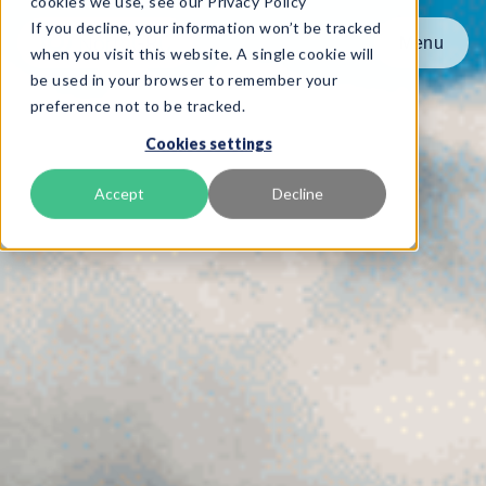
cookies we use, see our Privacy Policy
If you decline, your information won’t be tracked
Menu
Menu
when you visit this website. A single cookie will
be used in your browser to remember your
preference not to be tracked.
Produkt
Cookies settings
Frameworks
Services
Accept
Decline
Ressourcer
Om os
Book Demo