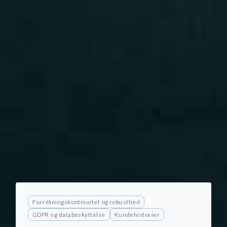
Forretningskontinuitet og robusthed
GDPR og databeskyttelse
Kundehistorier