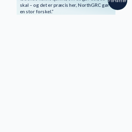
Forfatter
skal – og det er præcis her, NorthGRC gør
en stor forskel.”
Nadja Toft Kongstedt
Koncernjurist og compliance specialist
hos Unik
Ved at samle compliancearbejdet i én
platform har Unik opnået en proces, der er
både struktureret og gennemsigtig – også når
flere enheder er involveret.
Enterprise-behov i takt
med koncernens udvikling
Interessen for NorthGRC’s enterprise-
opsætning opstod i takt med Uniks
strategiske udvikling. Efter opkøbet af en
svensk virksomhed opererer Unik i dag som en