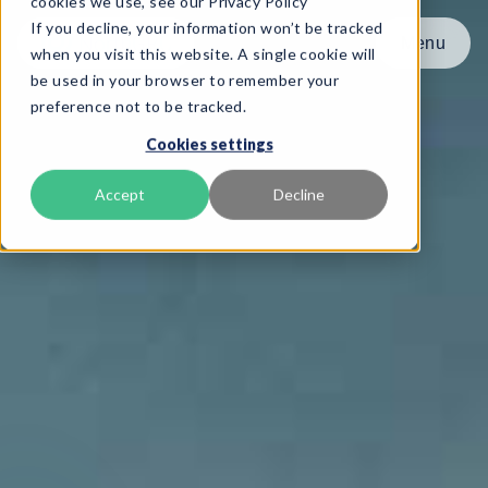
cookies we use, see our Privacy Policy
If you decline, your information won’t be tracked
Menu
Menu
when you visit this website. A single cookie will
be used in your browser to remember your
preference not to be tracked.
Produkt
Cookies settings
Frameworks
Services
Accept
Decline
Ressourcer
Om os
Book Demo