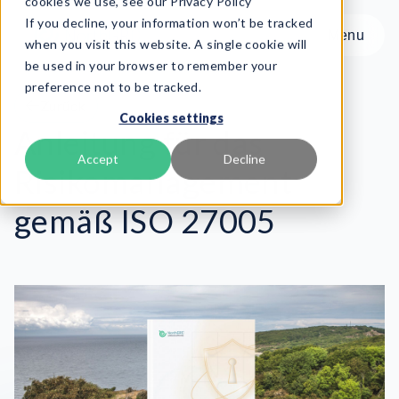
cookies we use, see our Privacy Policy
If you decline, your information won’t be tracked
Menu
Menu
when you visit this website. A single cookie will
be used in your browser to remember your
preference not to be tracked.
Produkt
Zurück
Cookies settings
Frameworks
Anleitung für das
Services
Accept
Decline
Risikomanagement
Ressourcen
Über uns
gemäß ISO 27005
Book Demo