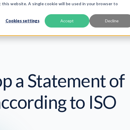
 this website. A single cookie will be used in your browser to
odukt
Frameworks
Services
Ressourcen
Über uns
Cookies settings
Accept
Decline
p a Statement of
according to ISO