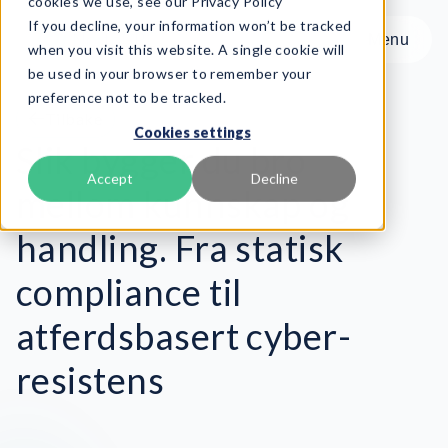
cookies we use, see our Privacy Policy
If you decline, your information won’t be tracked
Menu
Menu
when you visit this website. A single cookie will
be used in your browser to remember your
preference not to be tracked.
Product
Tilbake
Cookies settings
Rammeverk
Slik bygger du bro
Tjenester
Accept
Decline
mellom kunnskap og
Ressurser
Om oss
handling. Fra statisk
compliance til
Book Demo
atferdsbasert cyber-
resistens