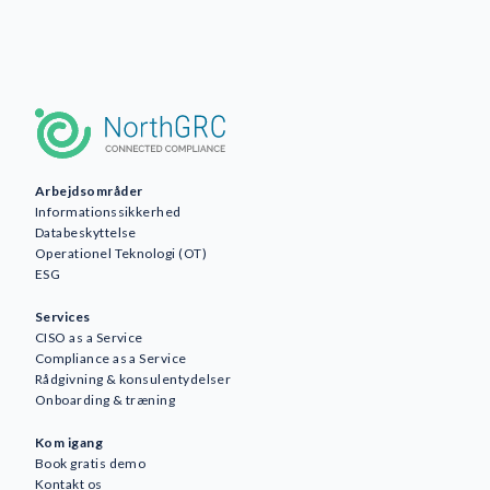
Arbejdsområder
Informationssikkerhed
Databeskyttelse
Operationel Teknologi (OT)
ESG
Services
CISO as a Service
Compliance as a Service
Rådgivning & konsulentydelser
Awareness
Onboarding & træning
AI
Kom igang
Forretningskontinuitet og
Book gratis demo
robusthed
Kontakt os