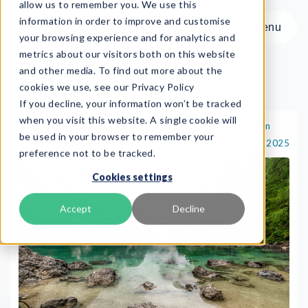
allow us to remember you. We use this
information in order to improve and customise
Menu
your browsing experience and for analytics and
metrics about our visitors both on this website
and other media. To find out more about the
cookies we use, see our Privacy Policy
On-demand
If you decline, your information won’t be tracked
Menu
when you visit this website. A single cookie will
11 min
On-demand
be used in your browser to remember your
jul. 8, 2025
preference not to be tracked.
Produkt
Cookies settings
Frameworks
Services
Accept
Decline
Ressourcer
Om os
Book Demo