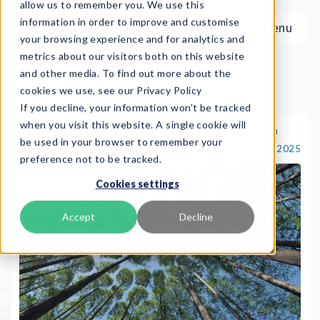
allow us to remember you. We use this
information in order to improve and customise
Menu
your browsing experience and for analytics and
metrics about our visitors both on this website
and other media. To find out more about the
cookies we use, see our Privacy Policy
On-demand
If you decline, your information won’t be tracked
Menu
when you visit this website. A single cookie will
60 min
On-demand
be used in your browser to remember your
jun. 6, 2025
preference not to be tracked.
Produkt
Cookies settings
Frameworks
Services
Accept
Decline
Ressourcer
Om os
Book Demo