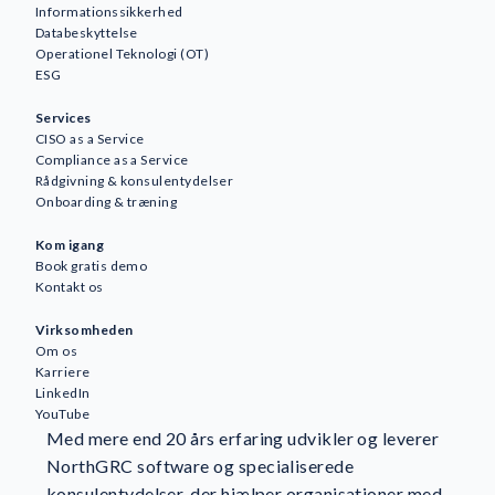
Informationssikkerhed
Databeskyttelse
Operationel Teknologi (OT)
ESG
Services
CISO as a Service
Compliance as a Service
Rådgivning & konsulentydelser
Awareness
Onboarding & træning
AI
Kom igang
Forretningskontinuitet og
Book gratis demo
robusthed
Kontakt os
GDPR og databeskyttelse
Virksomheden
GRC
Om os
ESG
Karriere
ISO-standarder og certificering
LinkedIn
YouTube
Informationssikkerhed
Med mere end 20 års erfaring udvikler og leverer
NIS2
NorthGRC software og specialiserede
NorthGRC og branchenyheder
konsulentydelser, der hjælper organisationer med