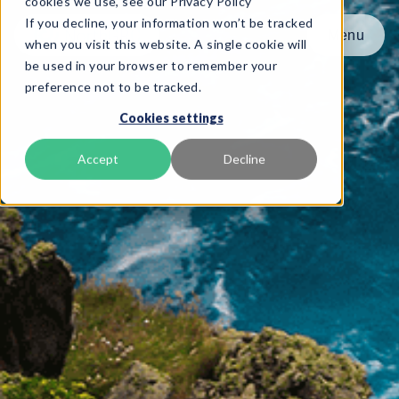
cookies we use, see our Privacy Policy
If you decline, your information won’t be tracked
Menu
Menu
when you visit this website. A single cookie will
be used in your browser to remember your
preference not to be tracked.
Product
Cookies settings
Rammeverk
Tjenester
Accept
Decline
Ressurser
Om oss
Book Demo