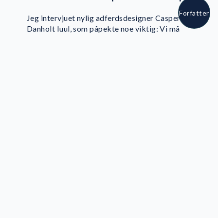
Forfatter
Jeg intervjuet nylig adferdsdesigner Casper
Danholt Iuul, som påpekte noe viktig: Vi må
unngå lange lister med forbud. En nei-kultur
driver bare skygge-IT lenger ned under
overflaten. Hvis deres sikkerhetspolicyer
ignorerer virkeligheten i en travel arbeidsdag,
endrer ikke folk behovene sine; de endrer bare
verktøyene sine uten å fortelle dere det.
Veien frem: Fra friksjon til
flyt
For å snu utviklingen anbefaler jeg disse
tre skrittene:
Undersøk hvorfor:
Hvis en tredjedel av
teamet deres bruker skygge-IT, er det
sannsynligvis fordi deres offisielle