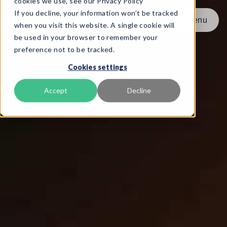
cookies we use, see our Privacy Policy
If you decline, your information won’t be tracked
Menu
Menu
when you visit this website. A single cookie will
be used in your browser to remember your
preference not to be tracked.
Product
Cookies settings
Rammeverk
Tjenester
Accept
Decline
Ressurser
Om oss
Book Demo