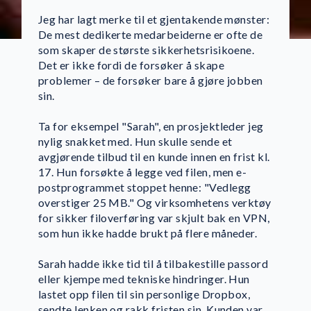
Jeg har lagt merke til et gjentakende mønster:
De mest dedikerte medarbeiderne er ofte de
som skaper de største sikkerhetsrisikoene.
Det er ikke fordi de forsøker å skape
problemer – de forsøker bare å gjøre jobben
sin.
Ta for eksempel "Sarah", en prosjektleder jeg
nylig snakket med. Hun skulle sende et
avgjørende tilbud til en kunde innen en frist kl.
17. Hun forsøkte å legge ved filen, men e-
postprogrammet stoppet henne: "Vedlegg
overstiger 25 MB." Og virksomhetens verktøy
for sikker filoverføring var skjult bak en VPN,
som hun ikke hadde brukt på flere måneder.
Sarah hadde ikke tid til å tilbakestille passord
eller kjempe med tekniske hindringer. Hun
lastet opp filen til sin personlige Dropbox,
sendte lenken og rakk fristen sin. Kunden var