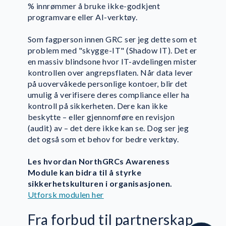
% innrømmer å bruke ikke-godkjent
programvare eller AI-verktøy.
Som fagperson innen GRC ser jeg dette som et
problem med "skygge-IT" (Shadow IT). Det er
en massiv blindsone hvor IT-avdelingen mister
kontrollen over angrepsflaten. Når data lever
på uovervåkede personlige kontoer, blir det
umulig å verifisere deres compliance eller ha
kontroll på sikkerheten. Dere kan ikke
beskytte – eller gjennomføre en revisjon
(audit) av – det dere ikke kan se. Dog ser jeg
det også som et behov for bedre verktøy.
Les hvordan NorthGRCs Awareness
Module kan bidra til å styrke
sikkerhetskulturen i organisasjonen.
Lone Forland
Utforsk modulen her
Om forfatteren
Fra forbud til partnerskap