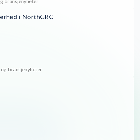
 bransjenyheter
kerhed i NorthGRC
og bransjenyheter
r