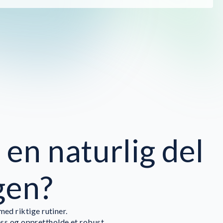
l en naturlig del
gen?
ed riktige rutiner.
ss og opprettholde et robust