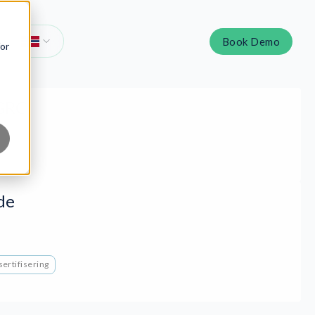
Book Demo
for
hGRC
er
de
ertifisering