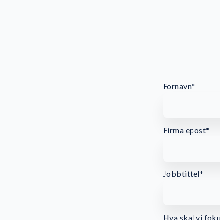
Fornavn
*
Firma epost
*
Jobbtittel
*
Hva skal vi fok