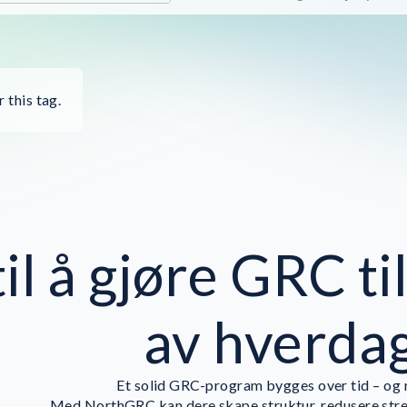
 this tag.
til å gjøre GRC ti
av hverda
Et solid GRC-program bygges over tid – og m
Med NorthGRC kan dere skape struktur, redusere stre