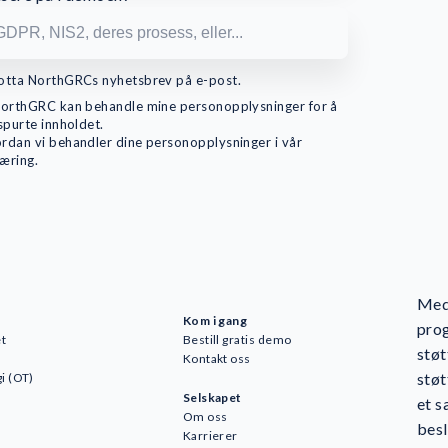
otta NorthGRCs nyhetsbrev på e-post.
NorthGRC kan behandle mine personopplysninger for å
spurte innholdet.
rdan vi behandler dine personopplysninger i vår
æring.
Med 
Kom i gang
prog
t
Bestill gratis demo
støt
Kontakt oss
støt
i (OT)
Selskapet
et s
Om oss
besl
Karrierer