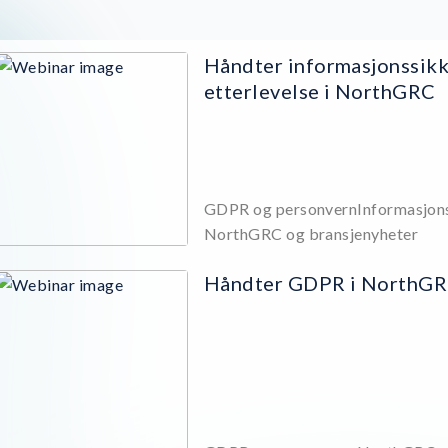
Håndter informasjonssik
etterlevelse i NorthGRC
GDPR og personvern
Informasjon
NorthGRC og bransjenyheter
Håndter GDPR i NorthG