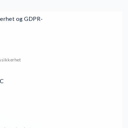
kerhet og GDPR-
ssikkerhet
RC