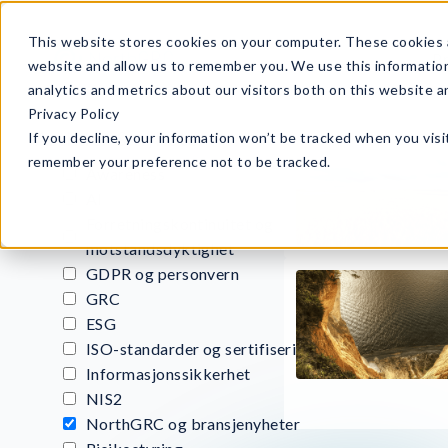
This website stores cookies on your computer. These cookies a
P
website and allow us to remember you. We use this informatio
analytics and metrics about our visitors both on this website 
Privacy Policy
Artikler & nyheter
If you decline, your information won’t be tracked when you visit
remember your preference not to be tracked.
Awareness
AI
Forretningskontinuitet og
motstandsdyktighet
GDPR og personvern
GRC
ESG
ISO-standarder og sertifisering
Informasjonssikkerhet
NIS2
NorthGRC og bransjenyheter