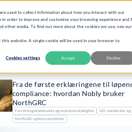
re used to collect information about how you interact with our
roduct
Rammeverk
Tjenester
Ressurser
Om oss
n in order to improve and customise your browsing experience and 
and other media. To find out more about the cookies we use, see our
 this website. A single cookie will be used in your browser to
Hver gang vi sertifiseres, blir Nort
bedre – og det gjør du også
Cookies settings
Accept
Decline
GRC
ISO-standarder og sertifisering
NorthGRC og bransjenyhet
Fra de første erklæringene til løpen
compliance: hvordan Nobly bruker
NorthGRC
Forretningskontinuitet og motstandsdyktighet
ISO-standarder og s
NorthGRC og bransjenyheter