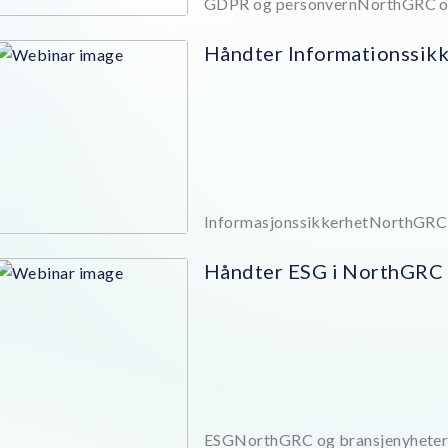
GDPR og personvern
NorthGRC og
Håndter Informationssik
Informasjonssikkerhet
NorthGRC 
Håndter ESG i NorthGRC
ESG
NorthGRC og bransjenyhete