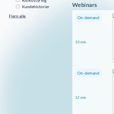
Risikostyring
Webinars
Kundehistorier
Fjern alle
On-demand
10 min
On-demand
12 min